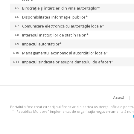
Birocraţie şi întârzieri din vina autorităților*
4.5
Disponibilitatea informaţiei publice*
4.6
Comunicare electronică cu autorităţile locale*
4.7
Interesul instituţiilor de stat în raion*
4.8
Impactul autorităţilor*
4.9
Managementul economic al autorităţilor locale*
4.10
Impactul sindicatelor asupra climatului de afaceri*
4.11
Acasă
Portalul a fost creat cu sprijinul financiar din partea Asistenţei oficiale pent
în Republica Moldova" implementat de organizaţia neguvernamentală non-