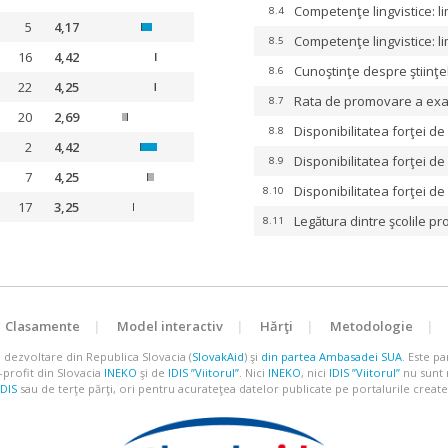
Competenţe lingvistice: 
8.4
5
4,17
Competenţe lingvistice: li
8.5
16
4,42
Cunoştinţe despre ştiinţel
8.6
22
4,25
Rata de promovare a ex
8.7
20
2,69
Disponibilitatea forţei de
8.8
2
4,42
Disponibilitatea forţei de
8.9
7
4,25
Disponibilitatea forţei d
8.10
17
3,25
Legătura dintre şcolile pr
8.11
|
Clasamente
|
Model interactiv
|
Hărţi
|
Metodologie
ru dezvoltare din Republica Slovacia (
SlovakAid
) şi
din partea Ambasadei SUA
. Este p
profit din Slovacia
INEKO
şi de
IDIS ”Viitorul”
. Nici
INEKO
, nici
IDIS ”Viitorul”
nu sunt 
IDIS
sau de terţe părţi, ori pentru acurateţea datelor publicate pe portalurile create