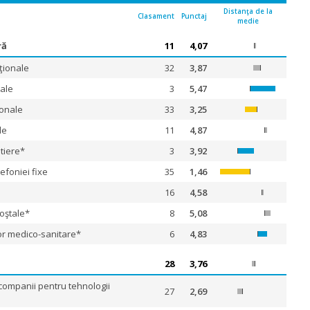
Distanţa de la
Clasament
Punctaj
medie
ră
11
4,07
ţionale
32
3,87
cale
3
5,47
ionale
33
3,25
le
11
4,87
utiere*
3
3,92
lefoniei fixe
35
1,46
16
4,58
poştale*
8
5,08
ilor medico-sanitare*
6
4,83
28
3,76
 companii pentru tehnologii
27
2,69