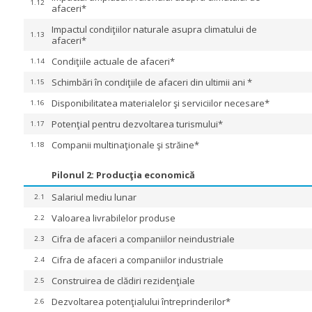
1.12
afaceri*
Impactul condiţiilor naturale asupra climatului de
1.13
afaceri*
Condiţiile actuale de afaceri*
1.14
Schimbări în condiţiile de afaceri din ultimii ani *
1.15
Disponibilitatea materialelor şi serviciilor necesare*
1.16
Potenţial pentru dezvoltarea turismului*
1.17
Companii multinaţionale şi străine*
1.18
Pilonul 2: Producţia economică
Salariul mediu lunar
2.1
Valoarea livrabilelor produse
2.2
Cifra de afaceri a companiilor neindustriale
2.3
Cifra de afaceri a companiilor industriale
2.4
Construirea de clădiri rezidenţiale
2.5
Dezvoltarea potenţialului întreprinderilor*
2.6