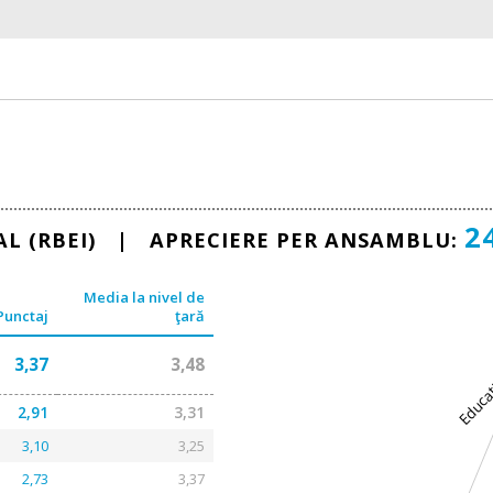
2
NAL (RBEI) | APRECIERE PER ANSAMBLU:
Media la nivel de
Punctaj
ţară
3,37
3,48
Educa
2,91
3,31
3,10
3,25
2,73
3,37