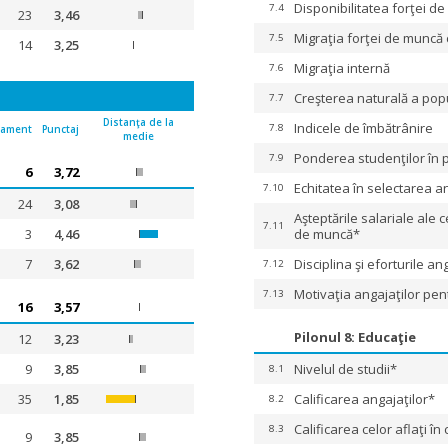
Disponibilitatea forţei d
7.4
23
3,46
Migraţia forţei de muncă c
7.5
14
3,25
Migraţia internă
7.6
Creşterea naturală a popu
7.7
Distanţa de la
Indicele de îmbătrânire
7.8
sament
Punctaj
medie
Ponderea studenţilor în p
7.9
6
3,72
Echitatea în selectarea a
7.10
24
3,08
Aşteptările salariale ale c
7.11
3
4,46
de muncă*
7
3,62
Disciplina şi eforturile an
7.12
Motivaţia angajaţilor pent
7.13
16
3,57
Pilonul 8: Educaţie
12
3,23
9
3,85
Nivelul de studii*
8.1
35
1,85
Calificarea angajaţilor*
8.2
Calificarea celor aflaţi î
8.3
9
3,85