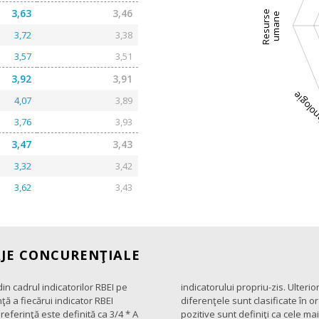
3,63
3,46
Resurse
umane
3,72
3,38
3,57
3,51
3,92
3,91
Tehnol
4,07
3,89
3,76
3,93
3,47
3,43
3,32
3,42
3,62
3,43
AJE CONCURENŢIALE
n cadrul indicatorilor RBEI pe
 valoarea lor de referinţă, iar
ţă a fiecărui indicator RBEI
i cu cele mai mari diferenţe
eferinţă este definită ca 3/4 * A
cinci indicatori cu cele mai mari