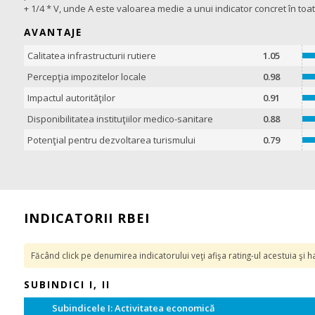
+ 1/4 * V, unde A este valoarea medie a unui indicator concret în toa
AVANTAJE
Calitatea infrastructurii rutiere
1.05
Percepţia impozitelor locale
0.98
Impactul autorităţilor
0.91
Disponibilitatea instituţiilor medico-sanitare
0.88
Potenţial pentru dezvoltarea turismului
0.79
INDICATORII RBEI
Făcând click pe denumirea indicatorului veţi afişa rating-ul acestuia şi
SUBINDICI I, II
Subindicele I: Activitatea economică