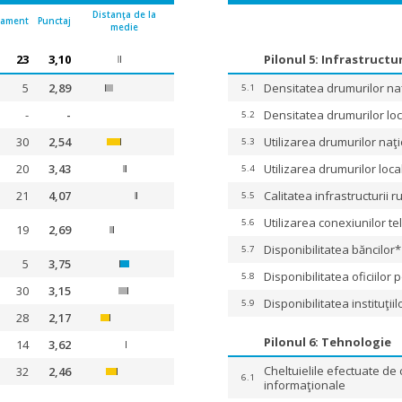
Distanţa de la
sament
Punctaj
medie
23
3,10
Pilonul 5: Infrastructu
5
2,89
Densitatea drumurilor na
5.1
-
-
Densitatea drumurilor lo
5.2
30
2,54
Utilizarea drumurilor naţ
5.3
20
3,43
Utilizarea drumurilor loca
5.4
21
4,07
Calitatea infrastructurii r
5.5
Utilizarea conexiunilor te
5.6
19
2,69
Disponibilitatea băncilor*
5.7
5
3,75
Disponibilitatea oficiilor 
5.8
30
3,15
Disponibilitatea instituţi
5.9
28
2,17
Pilonul 6: Tehnologie
14
3,62
Cheltuielile efectuate de
32
2,46
6.1
informaţionale