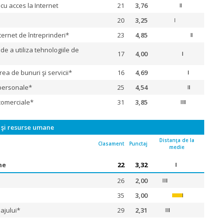
 cu acces la Internet
21
3,76
20
3,25
nternet de întreprinderi*
23
4,85
 de a utiliza tehnologiile de
17
4,00
ea de bunuri şi servicii*
16
4,69
 personale*
25
4,54
 comerciale*
31
3,85
e şi resurse umane
Distanţa de la
Clasament
Punctaj
medie
ne
22
3,32
26
2,00
35
3,00
ajului*
29
2,31