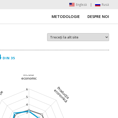
Engleză
|
Rusă
METODOLOGIE
DESPRE NOI
4
DIN 35
Mediul
economic
Producţia
6
economică
ţie
5
4
3