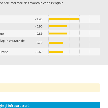
 ca cele mai mari dezavantaje concurenţiale.
-1.48
-0.90
ine
-0.89
flaţi în căutare de
-0.70
ustrie
-0.69
ie şi infrastructură