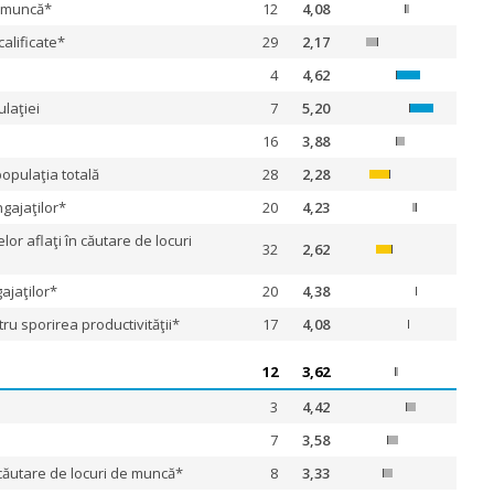
e muncă*
12
4,08
alificate*
29
2,17
4
4,62
laţiei
7
5,20
16
3,88
opulaţia totală
28
2,28
ngajaţilor*
20
4,23
elor aflaţi în căutare de locuri
32
2,62
gajaţilor*
20
4,38
ru sporirea productivităţii*
17
4,08
12
3,62
3
4,42
7
3,58
n căutare de locuri de muncă*
8
3,33