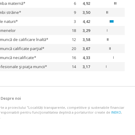
limba maternă*
6
4,92
mbi străine*
9
3,50
e naturii*
3
4,42
amenelor
18
3,29
 muncă de calificare înaltă*
12
3,58
 muncă calificate parţial*
20
3,67
e muncă necalificate*
16
4,33
ofesionale şi piaţa muncii*
14
3,17
|
Despre noi
arte a proiectului "Localități transparente, competitive și sustenabile financiar
responsabili pentru funcţionalitatea deplină a portalurilor create de
INEKO
,
.