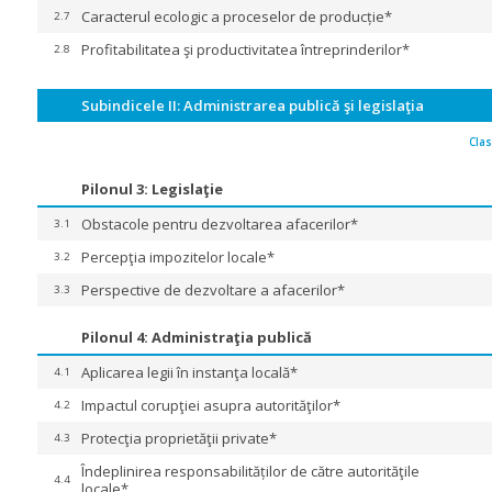
Caracterul ecologic a proceselor de producție*
2.7
Profitabilitatea şi productivitatea întreprinderilor*
2.8
Subindicele II: Administrarea publică şi legislaţia
Cla
Pilonul 3: Legislaţie
Obstacole pentru dezvoltarea afacerilor*
3.1
Percepţia impozitelor locale*
3.2
Perspective de dezvoltare a afacerilor*
3.3
Pilonul 4: Administraţia publică
Aplicarea legii în instanţa locală*
4.1
Impactul corupţiei asupra autorităţilor*
4.2
Protecţia proprietăţii private*
4.3
Îndeplinirea responsabilităților de către autorităţile
4.4
locale*