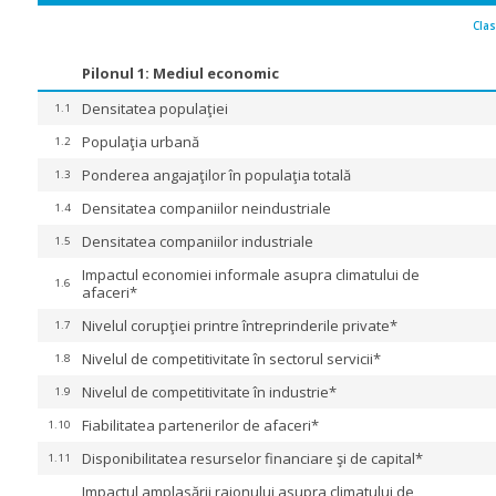
Cla
Pilonul 1: Mediul economic
Densitatea populaţiei
1.1
Populaţia urbană
1.2
Ponderea angajaţilor în populaţia totală
1.3
Densitatea companiilor neindustriale
1.4
Densitatea companiilor industriale
1.5
Impactul economiei informale asupra climatului de
1.6
afaceri*
Nivelul corupţiei printre întreprinderile private*
1.7
Nivelul de competitivitate în sectorul servicii*
1.8
Nivelul de competitivitate în industrie*
1.9
Fiabilitatea partenerilor de afaceri*
1.10
Disponibilitatea resurselor financiare şi de capital*
1.11
Impactul amplasării raionului asupra climatului de