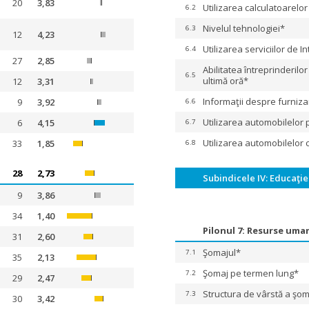
20
3,83
Utilizarea calculatoarelor
6.2
Nivelul tehnologiei*
6.3
12
4,23
Utilizarea serviciilor de I
6.4
27
2,85
Abilitatea întreprinderilor
6.5
ultimă oră*
12
3,31
Informaţii despre furnizar
9
3,92
6.6
Utilizarea automobilelor
6
4,15
6.7
Utilizarea automobilelor
33
1,85
6.8
28
2,73
Subindicele IV: Educaţi
9
3,86
34
1,40
Pilonul 7: Resurse uma
31
2,60
Şomajul*
7.1
35
2,13
Şomaj pe termen lung*
7.2
29
2,47
Structura de vârstă a şom
7.3
30
3,42