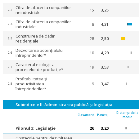
Cifra de afaceri a companiilor
15
3,25
2.3
neindustriale
Cifra de afaceri a companiilor
8
4,31
2.4
industriale
Construirea de clădiri
28
2,50
2.5
rezidenţiale
Dezvoltarea potenţialului
10
4,29
2.6
întreprinderilor*
Caracterul ecologic a
19
3,53
2.7
proceselor de producție*
Profitabilitatea şi
productivitatea
9
3,47
2.8
întreprinderilor*
Subindicele II: Administrarea publică şi legislaţia
Distanţa de la
Clasament
Punctaj
medie
Pilonul 3: Legislaţie
26
3,20
Obstacole pentru dezvoltarea