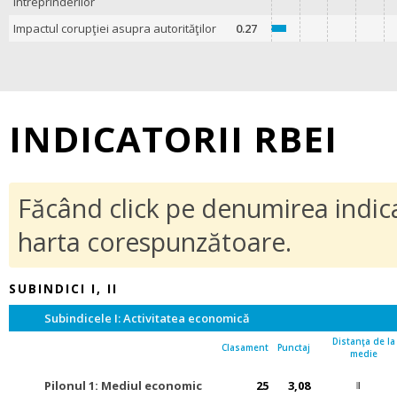
întreprinderilor
Impactul corupţiei asupra autorităţilor
0.27
INDICATORII RBEI
Făcând click pe denumirea indicat
harta corespunzătoare.
SUBINDICI I, II
Subindicele I: Activitatea economică
Distanţa de la
Clasament
Punctaj
medie
Pilonul 1: Mediul economic
25
3,08