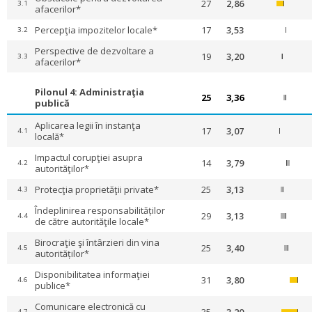
27
2,86
3.1
afacerilor*
Percepţia impozitelor locale*
17
3,53
3.2
Perspective de dezvoltare a
19
3,20
3.3
afacerilor*
Pilonul 4: Administraţia
25
3,36
publică
Aplicarea legii în instanţa
17
3,07
4.1
locală*
Impactul corupţiei asupra
14
3,79
4.2
autorităţilor*
Protecţia proprietăţii private*
25
3,13
4.3
Îndeplinirea responsabilităților
29
3,13
4.4
de către autorităţile locale*
Birocraţie şi întârzieri din vina
25
3,40
4.5
autorităților*
Disponibilitatea informaţiei
31
3,80
4.6
publice*
Comunicare electronică cu
4.7