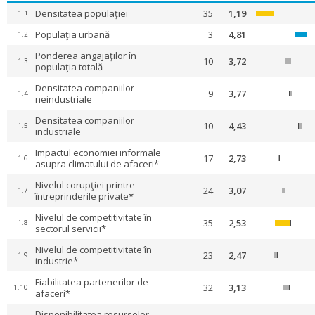
Densitatea populaţiei
35
1,19
1.1
Populaţia urbană
3
4,81
1.2
Ponderea angajaţilor în
10
3,72
1.3
populaţia totală
Densitatea companiilor
9
3,77
1.4
neindustriale
Densitatea companiilor
10
4,43
1.5
industriale
Impactul economiei informale
17
2,73
1.6
asupra climatului de afaceri*
Nivelul corupţiei printre
24
3,07
1.7
întreprinderile private*
Nivelul de competitivitate în
35
2,53
1.8
sectorul servicii*
Nivelul de competitivitate în
23
2,47
1.9
industrie*
Fiabilitatea partenerilor de
32
3,13
1.10
afaceri*
Disponibilitatea resurselor