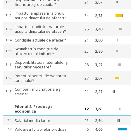
21
2,87
1.11
financiare şi de capital*
Impactul amplasării raionului
34
2,73
1.12
asupra climatului de afaceri*
Impactul condiţiilor naturale
26
3,40
1.13
asupra climatului de afaceri*
Condiţiile actuale de afaceri*
21
3,00
1.14
Schimbări în condiţiile de
25
2,80
1.15
afaceri din ultimii ani *
Disponibilitatea materialelor şi
28
3,27
1.16
serviciilor necesare*
Potenţial pentru dezvoltarea
27
2,67
1.17
turismului*
Companii multinaţionale şi
21
2,27
1.18
străine*
Pilonul 2: Producţia
12
3,60
economică
Salariul mediu lunar
25
2,94
2.1
Valoarea livrabilelor produse
6
4,66
2.2