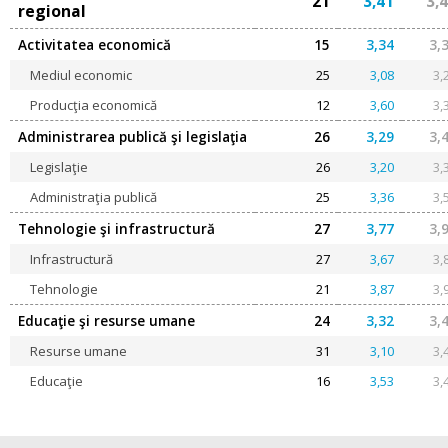
21
3,41
3,
regional
Activitatea economică
15
3,34
3,
Mediul economic
25
3,08
3,
Producţia economică
12
3,60
3,
Administrarea publică şi legislaţia
26
3,29
3,
Legislaţie
26
3,20
3,
Administraţia publică
25
3,36
3,
Tehnologie şi infrastructură
27
3,77
3,
Infrastructură
27
3,67
3,
Tehnologie
21
3,87
3,
Educaţie şi resurse umane
24
3,32
3,
Resurse umane
31
3,10
3,
Educaţie
16
3,53
3,