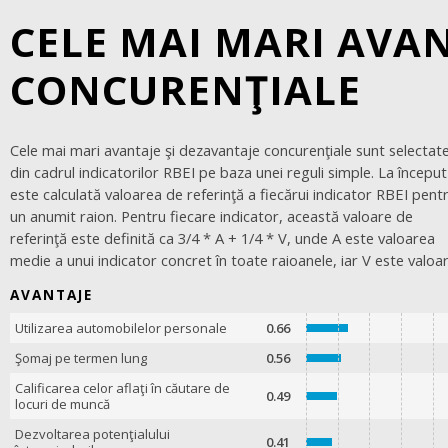
CELE MAI MARI AVAN
CONCURENŢIALE
Cele mai mari avantaje şi dezavantaje concurenţiale sunt selectat
indicatorului propriu-zis. Ulterior, toţi indicatorii sunt comparaţi c
din cadrul indicatorilor RBEI pe baza unei reguli simple. La început
valoarea lor de referinţă, iar diferenţele sunt clasificate în ordine
este calculată valoarea de referinţă a fiecărui indicator RBEI pent
descrescătoare. Cinci indicatori cu cele mai mari diferenţe poziti
un anumit raion. Pentru fiecare indicator, această valoare de
sunt definiţi ca cele mai mari avantaje concurenţiale, iar cinci
referinţă este definită ca 3/4 * A + 1/4 * V, unde A este valoarea
indicatori cu cele mai mari diferenţe negative sunt definiţi ca cele
medie a unui indicator concret în toate raioanele, iar V este valoa
AVANTAJE
Utilizarea automobilelor personale
0.66
Şomaj pe termen lung
0.56
Calificarea celor aflaţi în căutare de
0.49
locuri de muncă
Dezvoltarea potenţialului
0.41