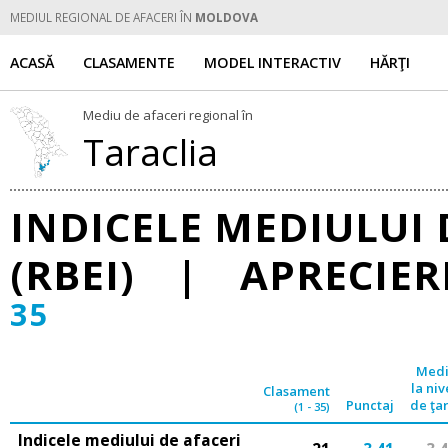
MEDIUL REGIONAL DE AFACERI ÎN
MOLDOVA
ACASĂ
CLASAMENTE
MODEL INTERACTIV
HĂRŢI
Mediu de afaceri regional în
Taraclia
INDICELE MEDIULUI 
(RBEI) | APRECIER
35
Med
la niv
Clasament
Punctaj
de ţa
(1 - 35)
Indicele mediului de afaceri