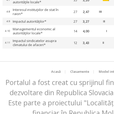
35
3,20
autorităţile locale*
Interesul instituţiilor de stat în
27
2,47
4.8
raion*
Impactul autorităţilor*
27
3,27
4.9
Managementul economic al
14
4,00
4.10
autorităţilor locale*
Impactul sindicatelor asupra
12
3,43
4.11
climatului de afaceri*
Acasă
|
Clasamente
|
Model int
Portalul a fost creat cu sprijinul f
dezvoltare din Republica Slovacia
Este parte a proiectului "Localită
financiar în Republica Mo